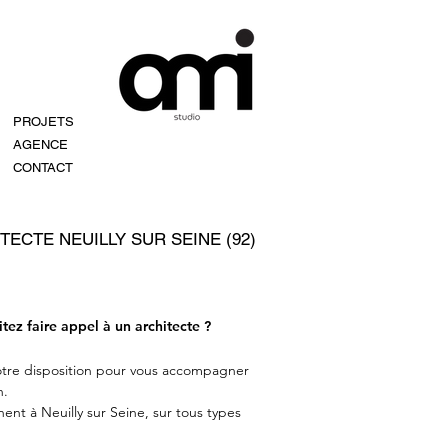
PROJETS
AGENCE
CONTACT
TECTE NEUILLY SUR SEINE (92)
tez faire appel à un architecte ?
votre disposition pour vous accompagner
n.
nent à
Neuilly sur Seine
,
sur tous types