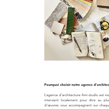
architecte Asnières 92
architecte Ne
architecte Neuilly sur Seine 92
architecte 
architecte Neuilly sur Seine 92
architecte 
architecte Neuilly sur Seine 92
architecte 
architecte Neuilly sur Seine 92
architecte 
architecte Neuilly sur Seine 92
architecte 
architecte Neuilly sur Seine 92
architecte 
architecte Neuilly sur Seine 92
architecte 
architecte Neuilly sur Seine 92
architecte 
architecte Neuilly sur Seine 92
architecte 
architecte Neuilly sur Seine 92
architecte 
architecte Neuilly sur Seine 92
architecte 
architecte Neuilly sur Seine 92
architecte 
architecte Neuilly sur Seine 92
architecte 
architecte Neuilly sur Seine 92
architecte 
architecte Neuilly sur Seine 92
architecte 
Pourquoi choisir notre agence d’architect
L’agence d’architecture Ami studio est ins
intervient localement pour être au plu
d’œuvres vous accompagnent sur chaqu