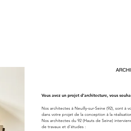
ARCHI
uilly sur Seine 92
uilly sur Seine 92
uilly sur Seine 92
uilly sur Seine 92
uilly sur Seine 92
uilly sur Seine 92
Vous avez un projet d’architecture, vous souhai
uilly sur Seine 92
uilly sur Seine 92
uilly sur Seine 92
Nos architectes à
Neuilly-sur-Seine
(92), sont à 
uilly sur Seine 92
uilly sur Seine 92
dans votre projet de la conception à la réalisatio
uilly sur Seine 92
Nos architectes du 92 (Hauts de Seine) intervien
uilly sur Seine 92
de travaux et d'études :
uilly sur Seine 92
uilly sur Seine 92