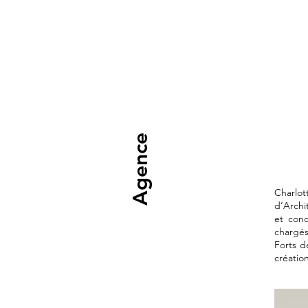
Agence
Charlot
d’Archi
et conc
chargés
Forts d
créatio