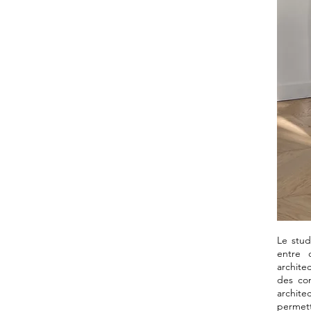
Le stud
entre 
archite
des con
archite
permette