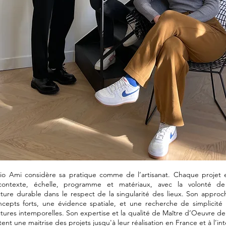
io Ami considère sa pratique comme de l’artisanat. Chaque projet 
contexte, échelle, programme et matériaux, avec la volonté d
cture durable dans le respect de la singularité des lieux. Son appro
cepts forts, une évidence spatiale, et une recherche de simplicité
ctures intemporelles. Son expertise et la qualité de Maître d’Oeuvre de
nt une maitrise des projets jusqu'à leur réalisation en France et à l’int