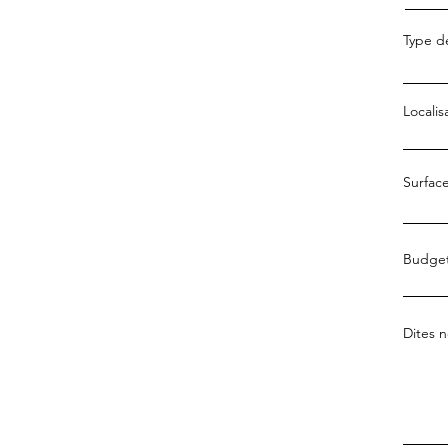
Type d
Localis
Surfac
Budge
Dites n