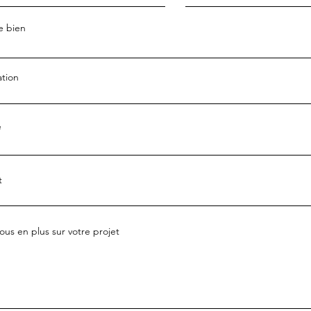
e bien
ation
e
t
ous en plus sur votre projet