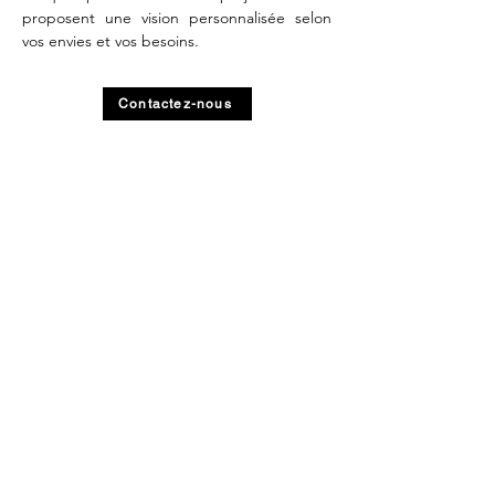
proposent une vision personnalisée selon
vos envies et vos besoins.
Contactez-nous
Zones d'interventions en Yvelines (78)
architecte Chatou
architecte Houdan
architecte Jouy-en-Josas
architecte Le Vésinet - Le Pecq
architecte Maisons-Laffitte
architecte Montfort-l’Amaury
architecte Montigny-le-Bretonneux
architecte Rambouillet
architecte Saint-Germain-en-Laye
architecte Saint-Rémy-lès-Chevreuse
architecte Verneuil-sur-Seine
architecte Versailles