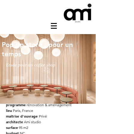
Pop-up store : pour un
temps
Etude pour un coffee shop
programme
rénovation & aménagement
lieu
Paris, France
maitrise d'ouvrage
Privé
architecte
Ami studio
surface
95 m2
budget
NC