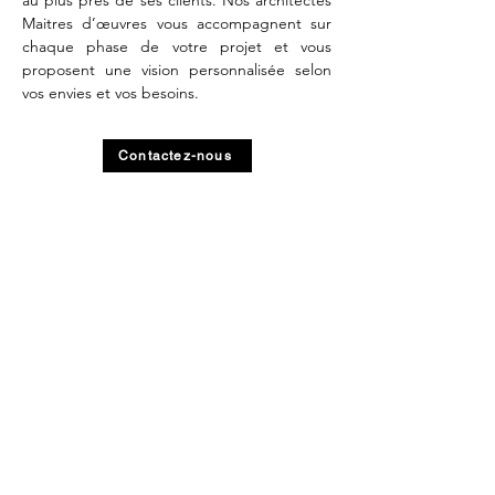
au plus près de ses clients. Nos architectes
Maitres d’œuvres vous accompagnent sur
chaque phase de votre projet et vous
proposent une vision personnalisée selon
vos envies et vos besoins.
Contactez-nous
Zones d'interventions en Yvelines (78)
architecte Chatou
architecte Houdan
architecte Jouy-en-Josas
architecte Le Vésinet - Le Pecq
architecte Maisons-Laffitte
architecte Montfort-l’Amaury
architecte Montigny-le-Bretonneux
architecte Rambouillet
architecte Saint-Germain-en-Laye
architecte Saint-Rémy-lès-Chevreuse