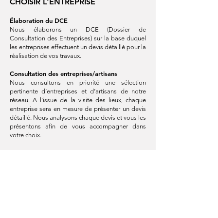
CHOISIR L'ENTREPRISE
Élaboration d
u DCE
Nous élaborons un DCE (Dossier de
Consultation des Entreprises) sur la base duquel
les entreprises effectuent un devis détaillé pour la
réalisation de vos travaux.
Consultation des entreprises/artisans
Nous consultons en priorité une sélection
pertinente d’entreprises et d’artisans de notre
réseau. A l’issue de la visite des lieux, chaque
entreprise sera en mesure de présenter un devis
détaillé. Nous analysons chaque devis et vous les
présentons afin de vous accompagner dans
votre choix.
Choix des entreprises/artisans
Nous analysons chaque devis et vous les
présentons afin de vous accompagner et de
comparez ensemble les entreprises en fonctions
de leurs tarifs, leurs références et leurs
appréciations.
ETAPE 06