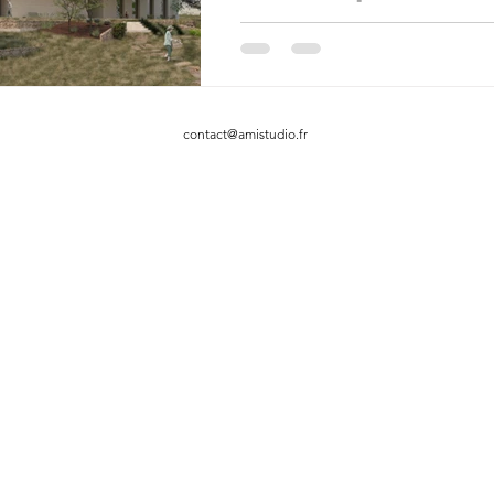
les autres !
En juillet 2023, nous avons eu l
de participer à un concours
d'architecture international pour 
réalisation d'une maison de retra
contact@amistudio.fr