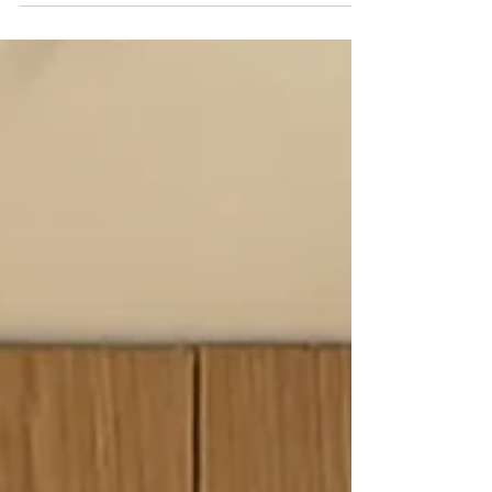
vision globale, capable de relier l’espace, les
usages, les matières et les détails qui composent
un lieu.